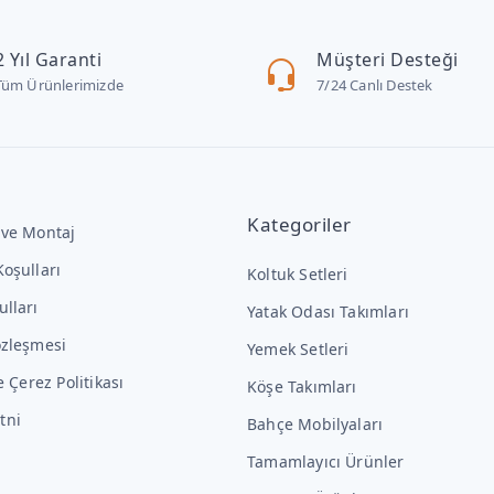
2 Yıl Garanti
Müşteri Desteği
Tüm Ürünlerimizde
7/24 Canlı Destek
Kategoriler
 ve Montaj
Koşulları
Koltuk Setleri
ulları
Yatak Odası Takımları
özleşmesi
Yemek Setleri
ve Çerez Politikası
Köşe Takımları
tni
Bahçe Mobilyaları
Tamamlayıcı Ürünler