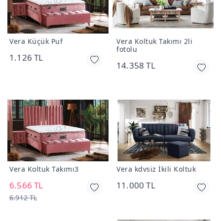
Vera Küçük Puf
Vera Koltuk Takımı 2li
fotolu
1.126 TL
14.358 TL
Vera Koltuk Takımı3
Vera kdvsiz İkili Koltuk
6.566 TL
11.000 TL
6.912 TL