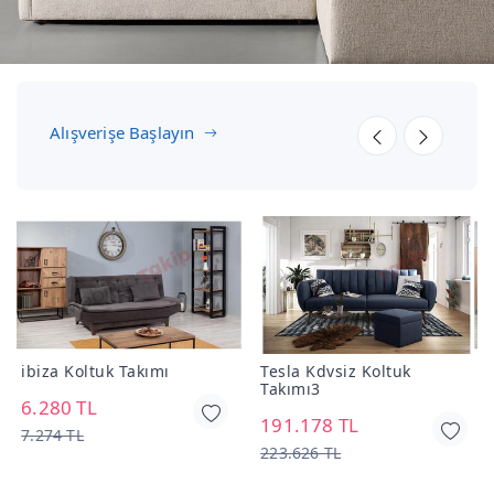
Alışverişe Başlayın
3
ibiza Koltuk Takımı
Tesla Kdvsiz Koltuk
i
Takımı3
6.280 TL
3
191.178 TL
7.274 TL
223.626 TL