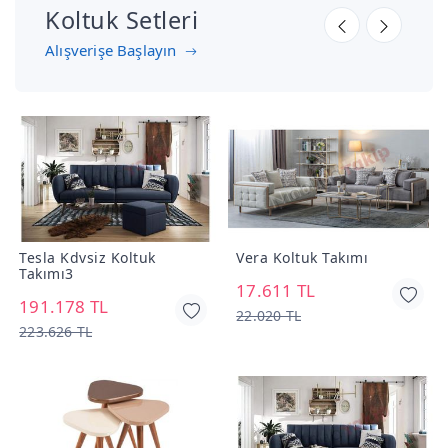
Koltuk Setleri
Alışverişe Başlayın
Tesla Kdvsiz Koltuk
Vera Koltuk Takımı
E
Takımı3
17.611 TL
3
191.178 TL
22.020 TL
3
223.626 TL