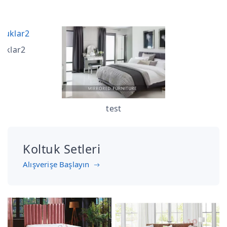
tuklar2
test
Koltuk Setleri
Alışverişe Başlayın