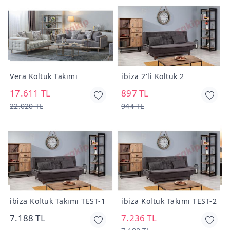
i
Vera Koltuk Takımı
ibiza 2'li Koltuk 2
7
17.611 TL
897 TL
22.020 TL
944 TL
E
ibiza Koltuk Takımı TEST-1
ibiza Koltuk Takımı TEST-2
1
7.188 TL
7.236 TL