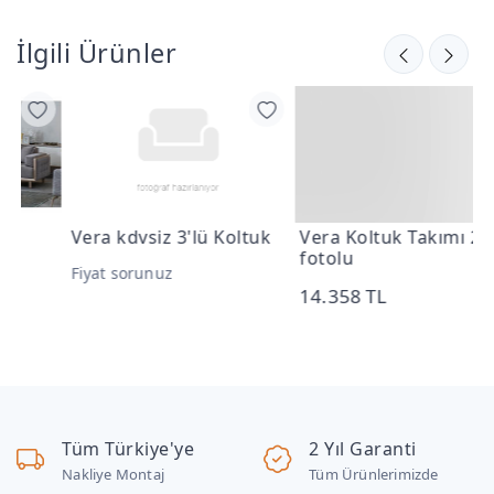
İlgili Ürünler
Vera kdvsiz 3'lü Koltuk
Vera Koltuk Takımı 2li
V
fotolu
Fiyat sorunuz
6
14.358 TL
6
Tüm Türkiye'ye
2 Yıl Garanti
Nakliye Montaj
Tüm Ürünlerimizde