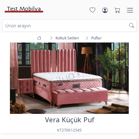
Koltuk Setleri
Puflar
Vera Küçük Puf
KT270012545