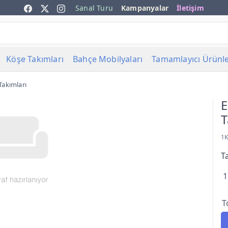
Sanal Turu
Kampanyalar
İletişim
Köşe Takımları
Bahçe Mobilyaları
Tamamlayıcı Ürünl
Takımları
E
T
1
T
1
T