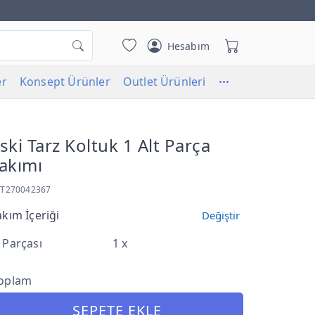
Hesabım
er
Konsept Ürünler
Outlet Ürünleri
ski Tarz Koltuk 1 Alt Parça
akımı
KT270042367
akım İçeriği
Değiştir
 Parçası
1 x
oplam
SEPETE EKLE